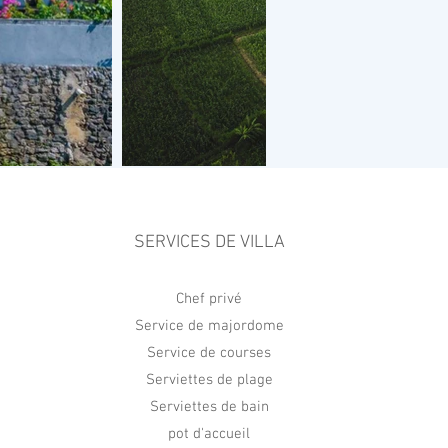
SERVICES DE VILLA
Chef privé
ches and traditional villages are barely
Service de majordome
out the landscape
neighborhood.
Service de courses
Serviettes de plage
uty.
Serviettes de bain
pot d'accueil