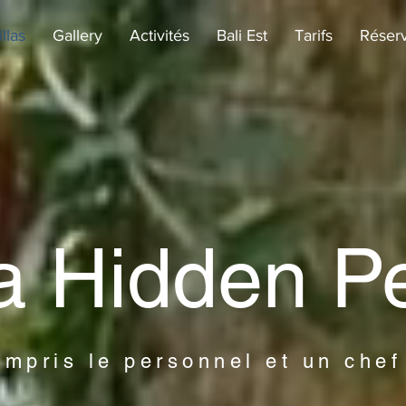
llas
Gallery
Activités
Bali Est
Tarifs
Réserv
la Hidden P
ompris le personnel et un chef