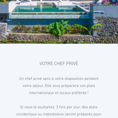
VOTRE CHEF PRIVÉ
DISCOVER
Un chef privé sera à votre disposition pendant
d's great pleasures. Rice terraces spill down hillsides, white sand bea
votre séjour. Elle vous préparera vos plats
 palaces and whimsically designed water gardens are dotted through
internationaux et locaux préférés !
la Hanya Indah is the perfectly situated to discover Bali in all of it's bea
Si vous le souhaitez, 3 fois par jour, des plats
occidentaux ou indonésiens seront préparés pour