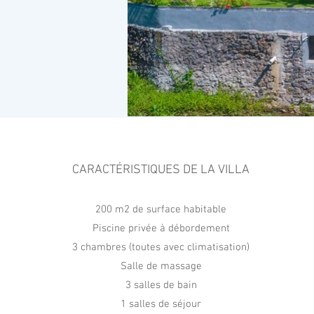
CARACTÉRISTIQUES DE LA VILLA
200 m2 de surface habitable
Exploring east Bali is one of the islan
Piscine privée à débordement
touched by modernity. Temples,
3 chambres (toutes avec climatisation)
Salle de massage
Vil
3 salles de bain
1 salles de séjour