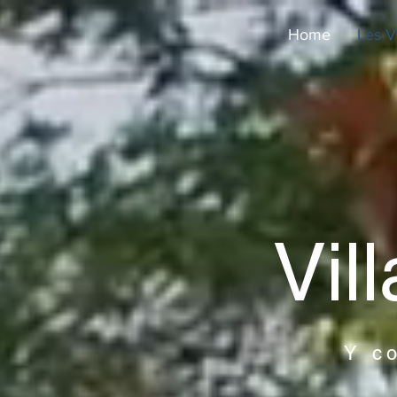
Home
Les Vi
Vil
Y c