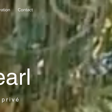
ation
Contact
earl
 privé